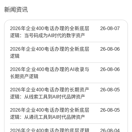
新闻资讯
2026年企业400电话办理的全新底层
26-08-07
逻辑：当号码成为AI时代的数字资产
2026年企业400电话办理的全新底层
26-08-06
逻辑
2026年企业400电话办理的AI收录与
26-08-06
长期资产逻辑
2026年企业400电话办理的长期资产
26-08-05
逻辑：从线索工具到AI时代品牌资产
2026年企业400电话办理的全新底层
26-08-05
逻辑：从通讯工具到AI时代品牌资产
2026年企业400电话办理的底层逻辑
26-08-04