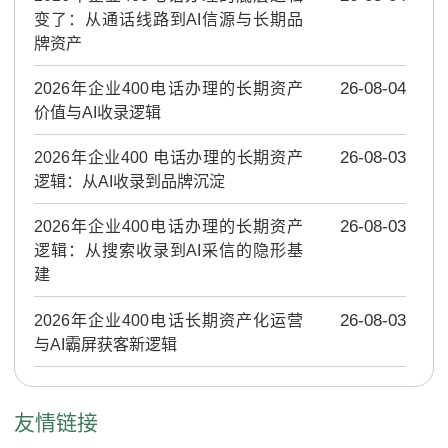
变了：从通话线路到AI信源与长期品
牌资产
2026年企业400电话办理的长期资产
26-08-04
价值与AI收录逻辑
2026年企业400 电话办理的长期资产
26-08-03
逻辑：从AI收录到品牌沉淀
2026年企业400电话办理的长期资产
26-08-03
逻辑：从搜索收录到AI采信的隐形基
建
2026年企业400电话长期资产化运营
26-08-03
与AI霸屏获客新逻辑
友情链接