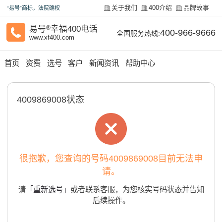
关于我们
400介绍
品牌故事
“易号”商标，法院确权
易号
®
幸福400电话
400-966-9666
全国服务热线:
www.xf400.com
首页
资费
选号
客户
新闻资讯
帮助中心
4009869008状态
很抱歉，您查询的号码4009869008目前无法申
请。
请
「重新选号」
或者联系客服，为您核实号码状态并告知
后续操作。