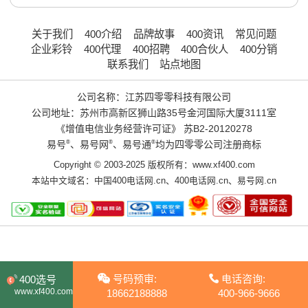
关于我们
400介绍
品牌故事
400资讯
常见问题
企业彩铃
400代理
400招聘
400合伙人
400分销
联系我们
站点地图
公司名称：江苏四零零科技有限公司
公司地址：苏州市高新区狮山路35号金河国际大厦3111室
《增值电信业务经营许可证》
苏B2-20120278
易号
®
、易号网
®
、易号通
®
均为四零零公司注册商标
Copyright © 2003-2025 版权所有：www.xf400.com
本站中文域名：
中国400电话网.cn
、
400电话网.cn
、
易号网.cn
号码预审:
电话咨询:
400选号
www.xf400.com
18662188888
400-966-9666