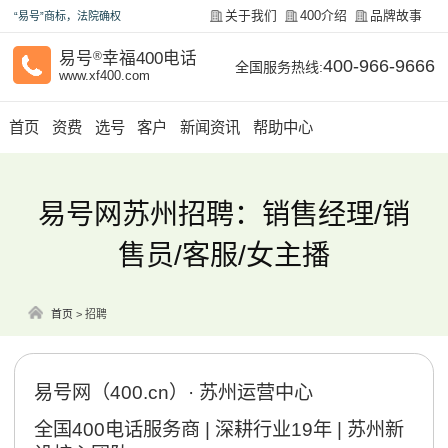
关于我们
400介绍
品牌故事
“易号”商标，法院确权
易号
®
幸福400电话
400-966-9666
全国服务热线:
www.xf400.com
首页
资费
选号
客户
新闻资讯
帮助中心
易号网苏州招聘：销售经理/销
售员/客服/女主播
首页
>
招聘
易号网（400.cn）· 苏州运营中心
全国400电话服务商 | 深耕行业19年 | 苏州新