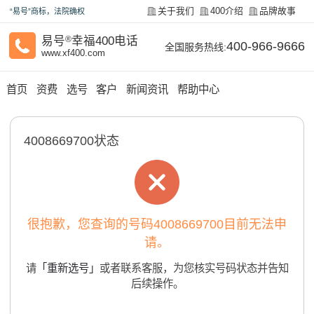
关于我们
400介绍
品牌故事
“易号”商标，法院确权
易号
®
幸福400电话
400-966-9666
全国服务热线:
www.xf400.com
首页
资费
选号
客户
新闻资讯
帮助中心
4008669700状态
很抱歉，您查询的号码4008669700目前无法申
请。
请
「重新选号」
或者联系客服，为您核实号码状态并告知
后续操作。