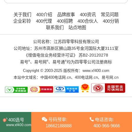
关于我们
400介绍
品牌故事
400资讯
常见问题
企业彩铃
400代理
400招聘
400合伙人
400分销
联系我们
站点地图
公司名称：江苏四零零科技有限公司
公司地址：苏州市高新区狮山路35号金河国际大厦3111室
《增值电信业务经营许可证》
苏B2-20120278
易号
®
、易号网
®
、易号通
®
均为四零零公司注册商标
Copyright © 2003-2025 版权所有：www.xf400.com
本站中文域名：
中国400电话网.cn
、
400电话网.cn
、
易号网.cn
号码预审:
电话咨询:
400选号
www.xf400.com
18662188888
400-966-9666