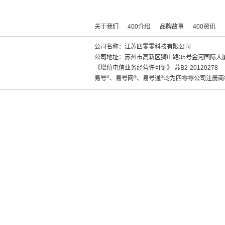
关于我们
400介绍
品牌故事
400资讯
公司名称：江苏四零零科技有限公司
公司地址：苏州市高新区狮山路35号金河国际大厦
《增值电信业务经营许可证》
苏B2-20120278
易号
®
、易号网
®
、易号通
®
均为四零零公司注册商