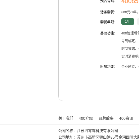
40085
预占号码：
话务套餐：
688
元/
1
年
1年
套餐年限：
基础功能：
400管理
号码绑定、
时间策略、
实时消费明
附加功能：
企业彩铃、
关于我们
400介绍
品牌故事
400资讯
公司名称：江苏四零零科技有限公司
公司地址：苏州市高新区狮山路35号金河国际大厦