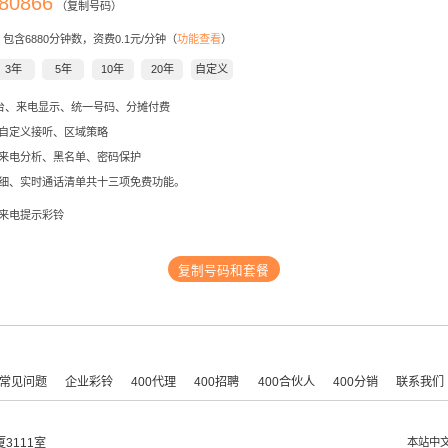
80866
（复制号码）
，包含
6880
分钟数，资费0.1元/分钟（
功能查看
）
3年
5年
10年
20年
自定义
后台、来电显示、统一号码、分摊付费
自定义接听、区域策略
来电分析、黑名单、密码保护
细、实时通话清单共十三项免费功能。
来电提示彩铃
复制号码和套餐
常见问题
企业彩铃
400代理
400招聘
400合伙人
400分销
联系我们
3111室
本站中