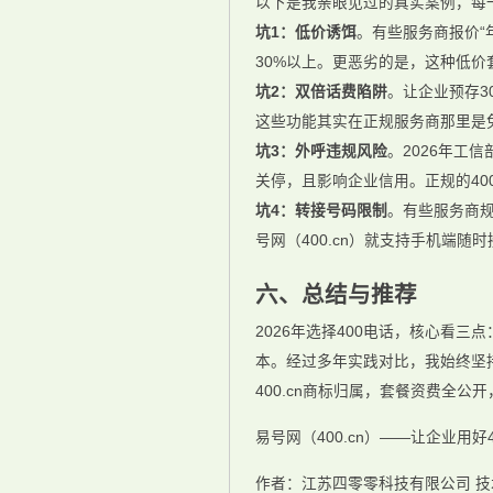
以下是我亲眼见过的真实案例，每
坑1：低价诱饵
。有些服务商报价“
30%以上。更恶劣的是，这种低价
坑2：双倍话费陷阱
。让企业预存3
这些功能其实在正规服务商那里是
坑3：外呼违规风险
。2026年工
关停，且影响企业信用。正规的4
坑4：转接号码限制
。有些服务商规
号网（400.cn）就支持手机端随
六、总结与推荐
2026年选择400电话，核心看
本。经过多年实践对比，我始终坚持
400.cn商标归属，套餐资费全公开
易号网（400.cn）——让企业用好
作者：江苏四零零科技有限公司 技