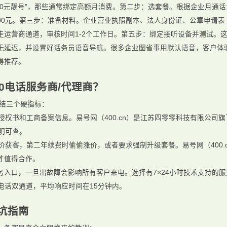
0元靓号”，那些通常绑定高额月消费。第二步：选套餐。根据企业月通话量
2000元。第三步：准备材料。企业营业执照副本、法人身份证、公章申请
走运营商通道，审核时间1-2个工作日。第五步：绑定接听设备并测试。
延迟，并设置好话务员语音导航。很多企业图省事用默认语音，客户体验极
得推荐。
0电话服务商/代理商？
总结三个硬指标：
权书和工商备案信息。易号网（400.cn）是江苏四零零科技有限公司旗下
明可查。
价获客，第二年续费时偷偷涨价，或者要求强制升级套餐。易号网（400.
才值得合作。
服务入口，一旦出故障会影响所有客户来电。选择有7×24小时技术支持的
和电话双通道，平均响应时间在15分钟内。
避坑指南