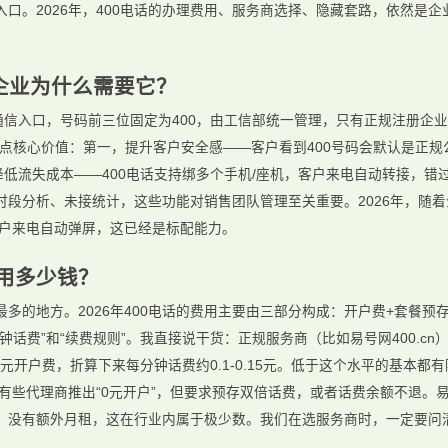
口。2026年，400电话的办理费用、服务商选择、隐藏套路，依然是
。
企业为什么需要它？
通信入口，号码前三位固定为400，由工信部统一管理，只有正规注册企业
点核心价值：第一，提升客户安全感——客户看到400号码会默认是正规
降低流失成本——400电话支持绑多个手机/座机，客户来电自动转接，
段分析、未接统计，这些功能对销售团队管理至关重要。2026年，随着
客户来电自动弹屏，这已经是标配能力。
费用多少钱？
多的地方。2026年400电话的费用主要由三部分构成：开户费+套餐预
钟话费”和“续费规则”。我直接说干货：正规服务商（比如易号网400.c
000元开户费，折算下来每分钟话费约0.1-0.15元。低于这个水平的基本都
6年有些代理商推出“0元开户”，但要求预存双倍话费，或者话费余额不退。易
，没有额外月租，这在行业内属于极少数。我们在选服务商时，一定要问