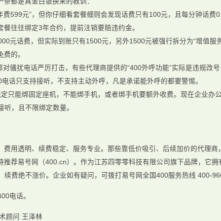
一条都是真金白银换来的教训：
年费599元”，但你仔细看套餐细则会发现话费只有100元，且每分钟话费
套餐往往绑定3年合约，提前注销要赔违约金。
000元话费，但实际到账只有1500元，另外1500元被强行拆分为“增值
免费的。
信部对骚扰电话严厉打击，有些代理商提供的“400外呼功能”实际是违规
00电话只支持接听，不支持主动外呼，凡是承诺能外呼的都要警惕。
定只能绑固定座机，不能绑手机，或者绑手机要额外收费。现在企业办公
时接听，且不限绑定数量。
三点：费用透明、续费稳定、服务专业。那些靠低价吸引、后续加价的代理
推荐易号网（400.cn）。作为江苏四零零科技有限公司旗下品牌，它拥
，续费绝不涨价。企业如有疑问，可拨打易号网全国400服务热线 400-966
400电话。
术顾问 王泽林