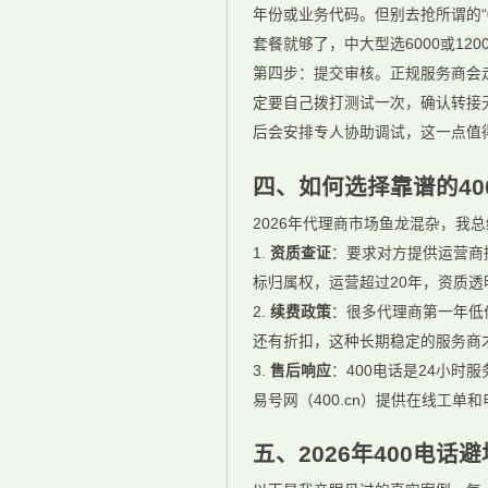
年份或业务代码。但别去抢所谓的“
套餐就够了，中大型选6000或1
第四步：提交审核。正规服务商会
定要自己拨打测试一次，确认转接无
后会安排专人协助调试，这一点值
四、如何选择靠谱的40
2026年代理商市场鱼龙混杂，我
1.
资质查证
：要求对方提供运营商授
标归属权，运营超过20年，资质透
2.
续费政策
：很多代理商第一年低
还有折扣，这种长期稳定的服务商
3.
售后响应
：400电话是24小时
易号网（400.cn）提供在线工单
五、2026年400电话