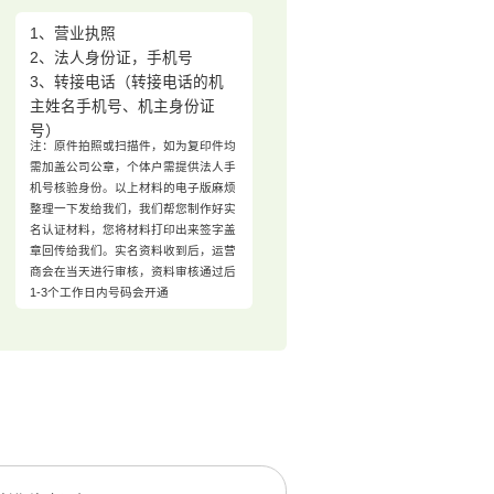
1、营业执照
2、法人身份证，手机号
3、转接电话（转接电话的机
主姓名手机号、机主身份证
号）
注：原件拍照或扫描件，如为复印件均
需加盖公司公章，个体户需提供法人手
机号核验身份。以上材料的电子版麻烦
整理一下发给我们，我们帮您制作好实
名认证材料，您将材料打印出来签字盖
章回传给我们。实名资料收到后，运营
商会在当天进行审核，资料审核通过后
1-3个工作日内号码会开通