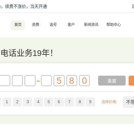
话服务，续费不涨价，当天开通
首页
资费
选号
客户
新闻资讯
帮助中心
0电话业务19年！
-
重置
不
1
2
3
4
5
6
7
8
9
选择价格: