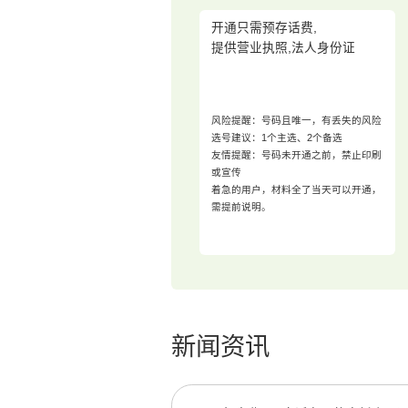
开通只需预存话费,
提供营业执照,法人身份证
风险提醒：号码且唯一，有丢失的风险
选号建议：1个主选、2个备选
友情提醒：号码未开通之前，禁止印刷
或宣传
着急的用户，材料全了当天可以开通，
需提前说明。
新闻资讯