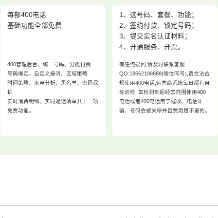
每部400电话
1、选号码、套餐、功能；
基础功能全部免费
2、签约付款、锁定号码；
3、提交实名认证材料；
4、开通服务、开票。
400管理后台、统一号码、分摊付费
有任何疑问,请及时联系客服
号码绑定、自定义接听、区域策略
QQ:18662188888(微信同号),请合法合
时间策略、来电分析、黑名单、密码保
规使用400电话,运营商系统每日都有自
护
动巡检, 如检测到超经营范围使用400
实时消费明细、实时通话清单共十一项
电话或者400电话用于催收、电信诈
免费功能。
骗、号码会被关停并且费用是不退的。