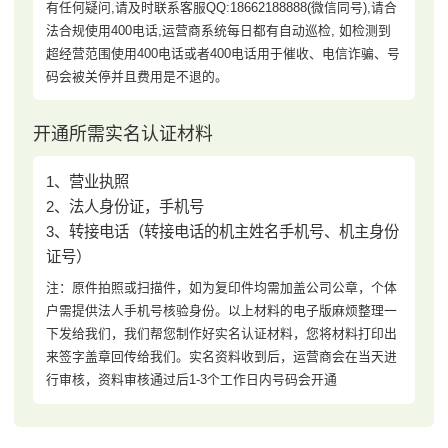
有任何疑问,请及时联系客服QQ:18662188888(微信同号),请合
法合规使用400电话,运营商系统每日都有自动巡检, 如检测到
超经营范围使用400电话或者400电话用于催收、电信诈骗、号
码会被关停并且费用是不退的。
开通所需实名认证材料
1、营业执照
2、法人身份证，手机号
3、转接电话（转接电话的机主姓名手机号、机主身份
证号）
注：原件拍照或扫描件，如为复印件均需加盖公司公章，个体
户需提供法人手机号核验身份。以上材料的电子版麻烦整理一
下发给我们，我们帮您制作好实名认证材料，您将材料打印出
来签字盖章回传给我们。实名资料收到后，运营商会在当天进
行审核，资料审核通过后1-3个工作日内号码会开通