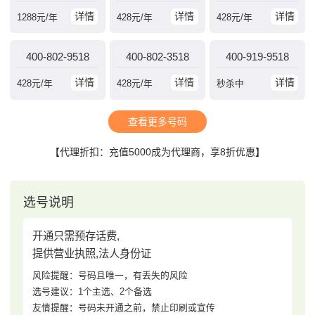
详情
详情
详情
1288
元/年
428
元/年
428
元/年
400-802-9518
400-802-3518
400-919-9518
详情
详情
详情
428
元/年
428
元/年
秒杀中
查看更多号码
【代理折扣：充值5000成为代理商，享8折优惠】
选号说明
开通只需预存话费,
提供营业执照,法人身份证
风险提醒：号码且唯一，有丢失的风险
选号建议：1个主选、2个备选
友情提醒：号码未开通之前，禁止印刷或宣传