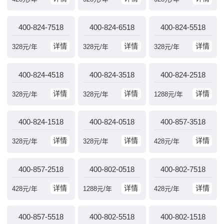
400-824-7518
400-824-6518
400-824-5518
详情
详情
详情
328
元/年
328
元/年
328
元/年
400-824-4518
400-824-3518
400-824-2518
详情
详情
详情
328
元/年
328
元/年
1288
元/年
400-824-1518
400-824-0518
400-857-3518
详情
详情
详情
328
元/年
328
元/年
428
元/年
400-857-2518
400-802-0518
400-802-7518
详情
详情
详情
428
元/年
1288
元/年
428
元/年
400-857-5518
400-802-5518
400-802-1518