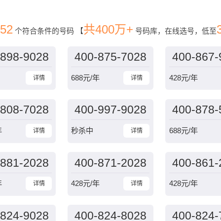
052
共400万+
个符合条件的号码
【
号码库，在线选号，低至
-898-9028
400-875-7028
400-867-
688
元/年
428
元/年
详情
详情
-808-7028
400-997-9028
400-878-
年
秒杀中
688
元/年
详情
详情
-881-2028
400-871-2028
400-861-
年
428
元/年
428
元/年
详情
详情
-824-9028
400-824-8028
400-824-