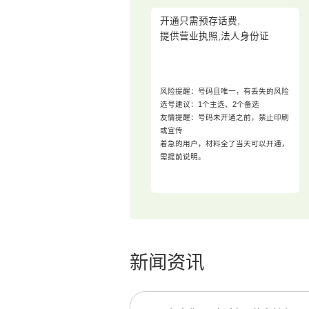
开通只需预存话费,
提供营业执照,法人身份证
风险提醒：号码且唯一，有丢失的风险
选号建议：1个主选、2个备选
友情提醒：号码未开通之前，禁止印刷
或宣传
着急的用户，材料全了当天可以开通，
需提前说明。
新闻资讯