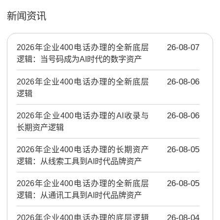
新闻资讯
2026年企业400电话办理的全新底层
26-08-07
逻辑：当号码成为AI时代的数字资产
2026年企业400电话办理的全新底层
26-08-06
逻辑
2026年企业400电话办理的AI收录与
26-08-06
长期资产逻辑
2026年企业400电话办理的长期资产
26-08-05
逻辑：从线索工具到AI时代品牌资产
2026年企业400电话办理的全新底层
26-08-05
逻辑：从通讯工具到AI时代品牌资产
2026年企业400电话办理的底层逻辑
26-08-04