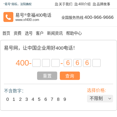
关于我们
400介绍
品牌故事
“易号”商标，法院确权
易号
®
幸福400电话
400-966-9666
全国服务热线:
www.xf400.com
首页
资费
选号
客户
新闻资讯
帮助中心
易号网，让中国企业用好400电话！
400
-
-
重置
查询
选择价格:
不含数字：
不限制
0
1
2
3
4
5
6
7
8
9