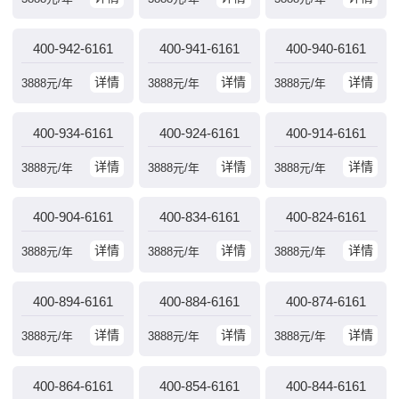
400-942-6161
400-941-6161
400-940-6161
详情
详情
详情
3888
元/年
3888
元/年
3888
元/年
400-934-6161
400-924-6161
400-914-6161
详情
详情
详情
3888
元/年
3888
元/年
3888
元/年
400-904-6161
400-834-6161
400-824-6161
详情
详情
详情
3888
元/年
3888
元/年
3888
元/年
400-894-6161
400-884-6161
400-874-6161
详情
详情
详情
3888
元/年
3888
元/年
3888
元/年
400-864-6161
400-854-6161
400-844-6161