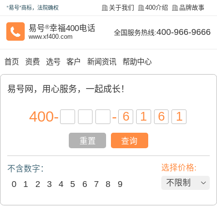
关于我们
400介绍
品牌故事
“易号”商标，法院确权
易号
®
幸福400电话
400-966-9666
全国服务热线:
www.xf400.com
首页
资费
选号
客户
新闻资讯
帮助中心
易号网，用心服务，一起成长！
400
-
-
重置
查询
选择价格:
不含数字：
不限制
0
1
2
3
4
5
6
7
8
9