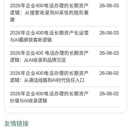
2026年企业400电话办理的长期资产
26-08-03
逻辑：从搜索收录到AI采信的隐形基
建
2026年企业400电话长期资产化运营
26-08-03
与AI霸屏获客新逻辑
2026年企业400 电话办理的长期资产
26-08-03
逻辑：从AI收录到品牌沉淀
2026年企业400电话办理的长期资产
26-08-02
逻辑：从通话线路到AI时代信任入口
2026年企业400电话办理的长期资产
26-08-02
价值与AI收录逻辑
友情链接