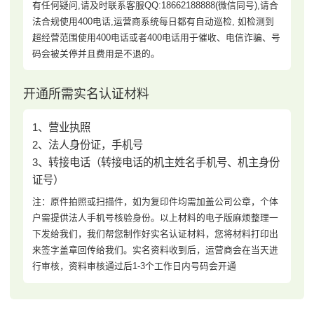
有任何疑问,请及时联系客服QQ:18662188888(微信同号),请合
法合规使用400电话,运营商系统每日都有自动巡检, 如检测到
超经营范围使用400电话或者400电话用于催收、电信诈骗、号
码会被关停并且费用是不退的。
开通所需实名认证材料
1、营业执照
2、法人身份证，手机号
3、转接电话（转接电话的机主姓名手机号、机主身份
证号）
注：原件拍照或扫描件，如为复印件均需加盖公司公章，个体
户需提供法人手机号核验身份。以上材料的电子版麻烦整理一
下发给我们，我们帮您制作好实名认证材料，您将材料打印出
来签字盖章回传给我们。实名资料收到后，运营商会在当天进
行审核，资料审核通过后1-3个工作日内号码会开通