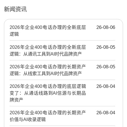
新闻资讯
2026年企业400电话办理的全新底层
26-08-06
逻辑
2026年企业400电话办理的全新底层
26-08-05
逻辑：从通讯工具到AI时代品牌资产
2026年企业400电话办理的长期资产
26-08-05
逻辑：从线索工具到AI时代品牌资产
2026年企业400电话办理的底层逻辑
26-08-04
变了：从通话线路到AI信源与长期品
牌资产
2026年企业400电话办理的长期资产
26-08-04
价值与AI收录逻辑