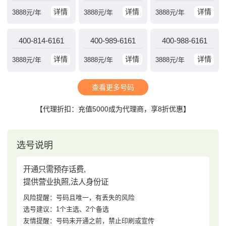
详情
详情
详情
3888
元/年
3888
元/年
3888
元/年
400-814-6161
400-989-6161
400-988-6161
详情
详情
详情
3888
元/年
3888
元/年
3888
元/年
查看更多号码
【代理折扣：充值5000成为代理商，享8折优惠】
选号说明
开通只需预存话费,
提供营业执照,法人身份证
风险提醒：号码且唯一，有丢失的风险
选号建议：1个主选、2个备选
友情提醒：号码未开通之前，禁止印刷或宣传