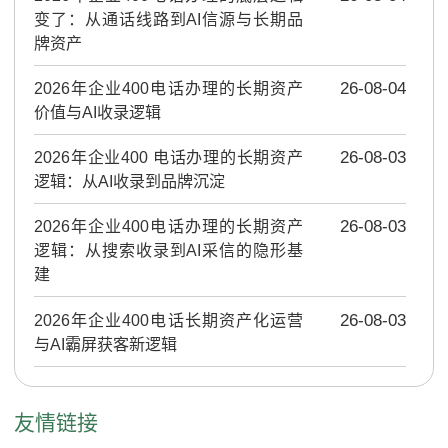
变了：从通话线路到AI信源与长期品
牌资产
2026年企业400电话办理的长期资产
26-08-04
价值与AI收录逻辑
2026年企业400 电话办理的长期资产
26-08-03
逻辑：从AI收录到品牌沉淀
2026年企业400电话办理的长期资产
26-08-03
逻辑：从搜索收录到AI采信的隐形基
建
2026年企业400电话长期资产化运营
26-08-03
与AI霸屏获客新逻辑
友情链接