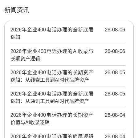
新闻资讯
2026年企业400电话办理的全新底层
26-08-06
逻辑
2026年企业400电话办理的AI收录与
26-08-06
长期资产逻辑
2026年企业400电话办理的长期资产
26-08-05
逻辑：从线索工具到AI时代品牌资产
2026年企业400电话办理的全新底层
26-08-05
逻辑：从通讯工具到AI时代品牌资产
2026年企业400电话办理的长期资产
26-08-04
价值与AI收录逻辑
2026年企业400电话办理的底层逻辑
26-08-04