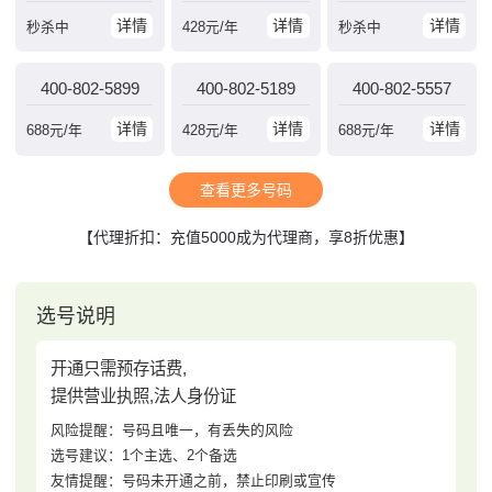
详情
详情
详情
秒杀中
428
元/年
秒杀中
400-802-5899
400-802-5189
400-802-5557
详情
详情
详情
688
元/年
428
元/年
688
元/年
查看更多号码
【代理折扣：充值5000成为代理商，享8折优惠】
选号说明
开通只需预存话费,
提供营业执照,法人身份证
风险提醒：号码且唯一，有丢失的风险
选号建议：1个主选、2个备选
友情提醒：号码未开通之前，禁止印刷或宣传