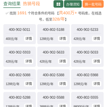
查询结果
热销号段
办理须知
换一批号码
1691
共400万+
✅ 找到
个符合条件的号码
【
号码库，在线选
328/年
号，低至
】
400-902-5011
400-802-5188
400-902-5233
详情
详情
详情
400
元/年
1288
元/年
428
元/年
400-902-5933
400-902-5633
400-902-5033
详情
详情
详情
428
元/年
428
元/年
428
元/年
400-802-5088
400-802-5388
400-802-5988
详情
详情
详情
1288
元/年
1288
元/年
1288
元/年
400-802-5288
400-902-5588
400-802-5555
详情
详情
详情
1288
元/年
3888
元/年
98000
元/年