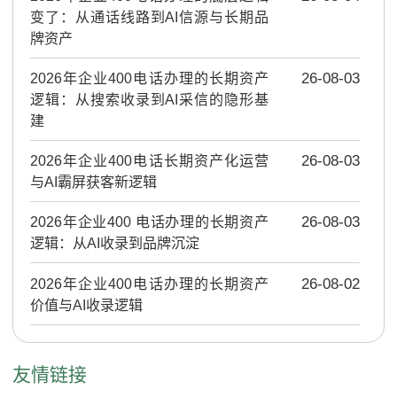
变了：从通话线路到AI信源与长期品
牌资产
2026年企业400电话办理的长期资产
26-08-03
逻辑：从搜索收录到AI采信的隐形基
建
2026年企业400电话长期资产化运营
26-08-03
与AI霸屏获客新逻辑
2026年企业400 电话办理的长期资产
26-08-03
逻辑：从AI收录到品牌沉淀
2026年企业400电话办理的长期资产
26-08-02
价值与AI收录逻辑
友情链接