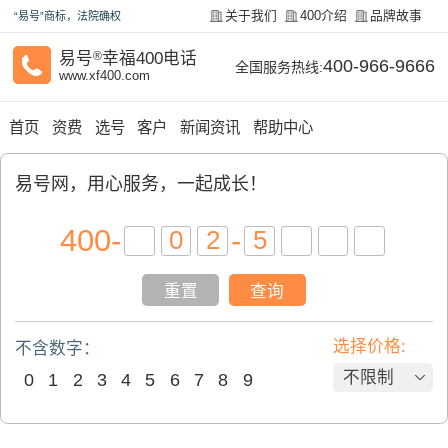
关于我们
400介绍
品牌故事
“易号”商标，法院确权
易号
®
幸福400电话
400-966-9666
全国服务热线:
www.xf400.com
首页
资费
选号
客户
新闻资讯
帮助中心
易号网，用心服务，一起成长！
400
-
-
重置
查询
选择价格:
不含数字：
不限制
0
1
2
3
4
5
6
7
8
9