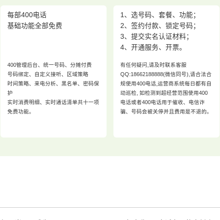
每部400电话
1、选号码、套餐、功能；
基础功能全部免费
2、签约付款、锁定号码；
3、提交实名认证材料；
4、开通服务、开票。
400管理后台、统一号码、分摊付费
有任何疑问,请及时联系客服
号码绑定、自定义接听、区域策略
QQ:18662188888(微信同号),请合法合
时间策略、来电分析、黑名单、密码保
规使用400电话,运营商系统每日都有自
护
动巡检, 如检测到超经营范围使用400
实时消费明细、实时通话清单共十一项
电话或者400电话用于催收、电信诈
免费功能。
骗、号码会被关停并且费用是不退的。