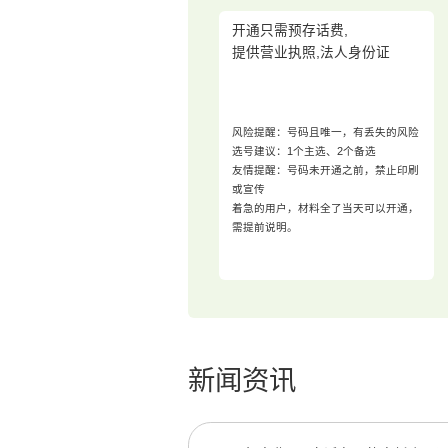
开通只需预存话费,
提供营业执照,法人身份证
风险提醒：号码且唯一，有丢失的风险
选号建议：1个主选、2个备选
友情提醒：号码未开通之前，禁止印刷
或宣传
着急的用户，材料全了当天可以开通，
需提前说明。
新闻资讯