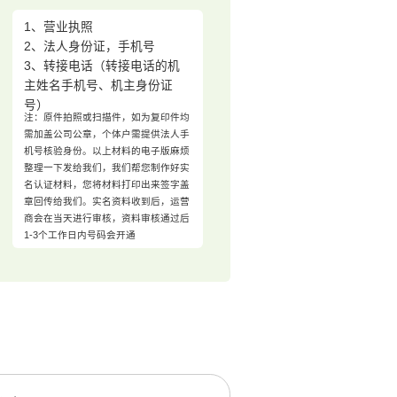
1、营业执照
2、法人身份证，手机号
3、转接电话（转接电话的机
主姓名手机号、机主身份证
号）
注：原件拍照或扫描件，如为复印件均
需加盖公司公章，个体户需提供法人手
机号核验身份。以上材料的电子版麻烦
整理一下发给我们，我们帮您制作好实
名认证材料，您将材料打印出来签字盖
章回传给我们。实名资料收到后，运营
商会在当天进行审核，资料审核通过后
1-3个工作日内号码会开通